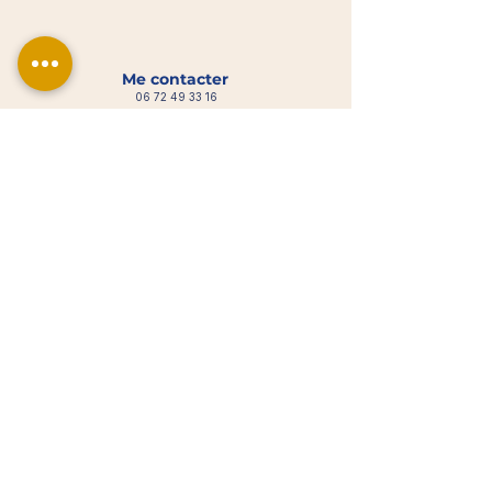
Me contacter
06 72 49 33 16
gabrielle.portage@gmail.com
Maisons-Alfort (94700) et alentours
N° Siret :
98144797200010
- NAF : 85.59A
Organisme de formation enregistré sous le Numéro
Déclaration Activité (NDA) :
11941300494
.
Cet enregistrement ne vaut pas agrément de l’Etat.
Réservation
Réserver un atelier
Réserver une formation
Recevoir la Newsletter
Voir les Avis Google
Informations légales
Mentions légales
Condition générales de ventes (CGV)
Politiques de confidentialité
Politique de retour
Politique des articles numériques