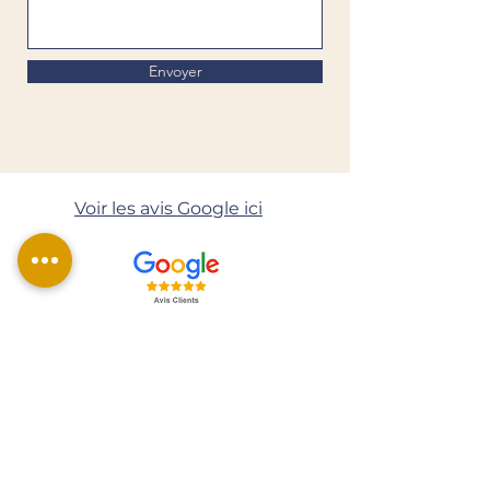
Envoyer
Voir les avis Google ici
Me contacter
06 72 49 33 16
gabrielle.portage@gmail.com
Maisons-Alfort (94700) et alentours
N° Siret :
98144797200010
- NAF : 85.59A
Organisme de formation enregistré sous le Numéro
Déclaration Activité (NDA) :
11941300494
.
Cet enregistrement ne vaut pas agrément de l’Etat.