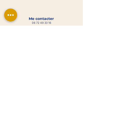
Me contacter
06 72 49 33 16
gabrielle.portage@gmail.com
Maisons-Alfort (94700) et alentours
N° Siret :
98144797200010
- NAF : 85.59A
Organisme de formation enregistré sous le Numéro
Déclaration Activité (NDA) :
11941300494
.
Cet enregistrement ne vaut pas agrément de l’Etat.
Réservation
Réserver un atelier
Réserver une formation
Recevoir la Newsletter
Voir les Avis Google
Informations légales
Mentions légales
Condition générales de ventes (CGV)
Politiques de confidentialité
Politique de retour
Politique des articles numériques