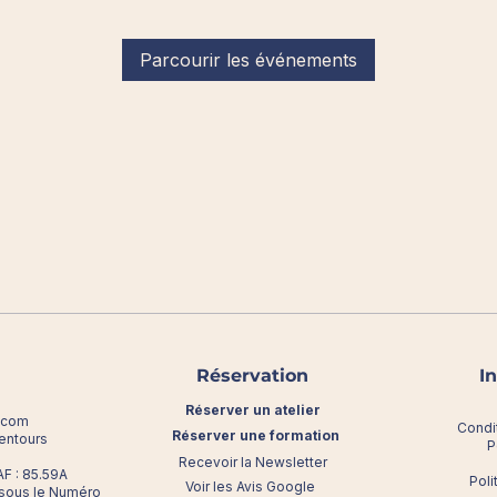
Parcourir les événements
Réservation
I
Réserver un atelier
l.com
Condi
Réserver une formation
lentours
P
Recevoir la Newsletter
F : 85.59A
Poli
Voir les Avis Google
 sous le Numéro