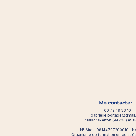
Me contacter
06 72 49 33 16
gabrielle.portage@gmai
Maisons-Alfort (94700) et a
N° Siret : 98144797200010 - NA
Organisme de formation enregistré