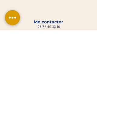
Me contacter
06 72 49 33 16
gabrielle.portage@gmail.com
Maisons-Alfort (94700) et alentours
N° Siret :
98144797200010
- NAF : 85.59A
Organisme de formation enregistré sous le Numéro
Déclaration Activité (NDA) :
11941300494
.
Cet enregistrement ne vaut pas agrément de l’Etat.
Réservation
Réserver un atelier
Réserver une formation
Recevoir la Newsletter
Voir les Avis Google
Informations légales
Mentions légales
Condition générales de ventes (CGV)
Politiques de confidentialité
Politique de retour
Politique des articles numériques