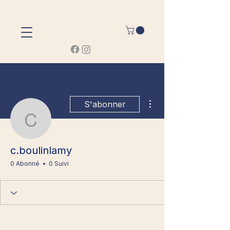
Plus d'actions
S'abonner
c.boulinlamy
c.boulinlamy
0 Abonné
0 Suivi