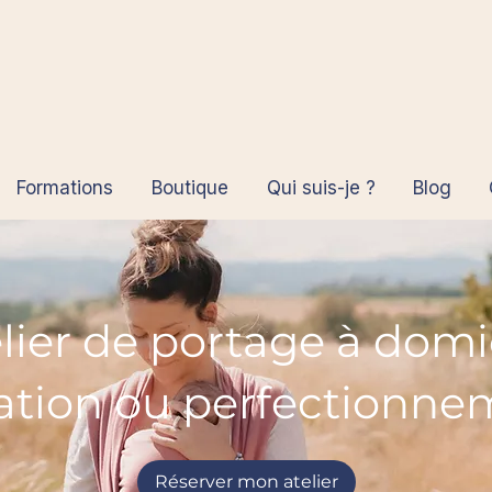
Formations
Boutique
Qui suis-je ?
Blog
lier de portage à domi
tiation ou perfectionne
Réserver mon atelier