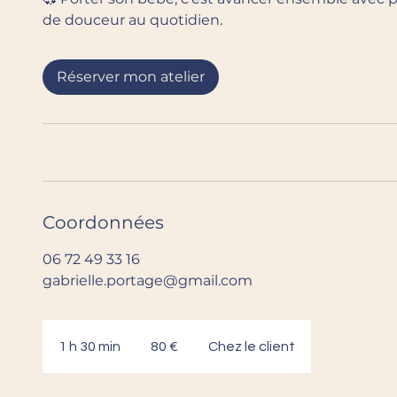
de douceur au quotidien.
Réserver mon atelier
Coordonnées
06 72 49 33 16
gabrielle.portage@gmail.com
80
euros
1 h 30 min
1
80 €
Chez le client
3
0