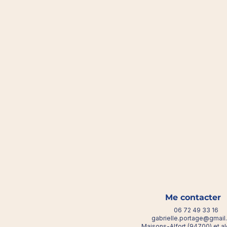
Me contacter
06 72 49 33 16
gabrielle.portage@gmai
Maisons-Alfort (94700) et a