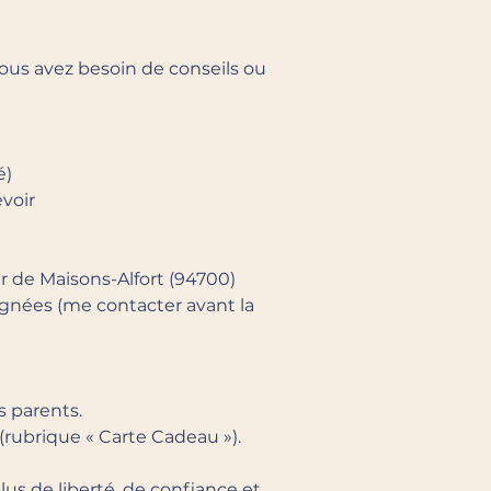
 vous avez besoin de conseils ou
é)
évoir
 de Maisons-Alfort (94700)
gnées (me contacter avant la
s parents.
rubrique « Carte Cadeau »).
us de liberté, de confiance et