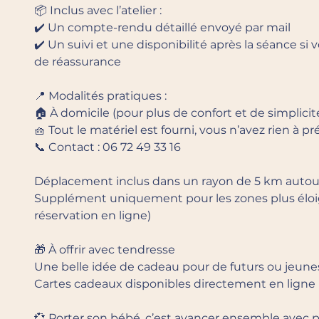
📦 Inclus avec l’atelier :
✔️ Un compte-rendu détaillé envoyé par mail
✔️ Un suivi et une disponibilité après la séance si
de réassurance
📍 Modalités pratiques :
🏠 À domicile (pour plus de confort et de simplicit
🧺 Tout le matériel est fourni, vous n’avez rien à pr
📞 Contact : 06 72 49 33 16
Déplacement inclus dans un rayon de 5 km autour
Supplément uniquement pour les zones plus éloi
réservation en ligne)
🎁 À offrir avec tendresse
Une belle idée de cadeau pour de futurs ou jeune
Cartes cadeaux disponibles directement en ligne (
💞 Porter son bébé, c’est avancer ensemble avec pl