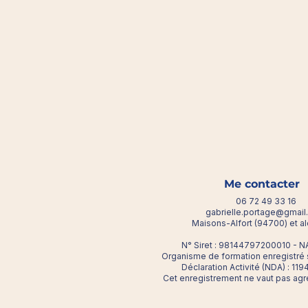
Me contacter
06 72 49 33 16
gabrielle.portage@gmai
Maisons-Alfort (94700) et a
N° Siret : 98144797200010 - NA
Organisme de formation enregistré
Déclaration Activité (NDA) : 1
Cet enregistrement ne vaut pas agré