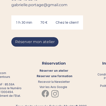
gabrielle.portage@gmail.com
70
euros
1 h 30 min
1
70 €
Chez le client
3
0
m
Réserver mon atelier
i
n
Réservation
I
Réserver un atelier
l.com
Condi
Réserver une formation
lentours
P
Recevoir la Newsletter
F : 85.59A
Poli
Voir les Avis Google
 sous le Numéro
1941300494.
ment de l’Etat.